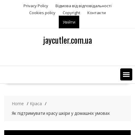
S
Privacy Policy
Відмова від відповідальності
k
Сookies policy
Copyright
Контакти
i
Увійти
p
t
o
jaycutler.com.ua
c
o
n
t
e
n
t
Home
Краса
Як підтримувати красу шкіри у домашніх умовах