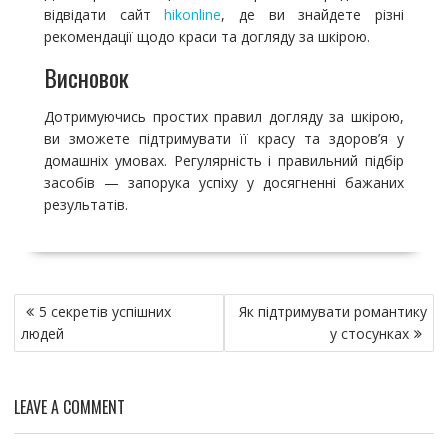
відвідати сайт
hikonline
, де ви знайдете різні
рекомендації щодо краси та догляду за шкірою.
Висновок
Дотримуючись простих правил догляду за шкірою,
ви зможете підтримувати її красу та здоров’я у
домашніх умовах. Регулярність і правильний підбір
засобів — запорука успіху у досягненні бажаних
результатів.
Н
5 секретів успішних
Як підтримувати романтику
а
людей
у стосунках
в
и
г
LEAVE A COMMENT
а