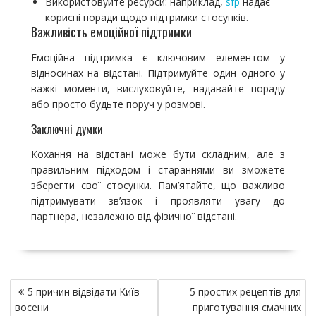
Використовуйте ресурси: наприклад,
sfp
надає
корисні поради щодо підтримки стосунків.
Важливість емоційної підтримки
Емоційна підтримка є ключовим елементом у
відносинах на відстані. Підтримуйте один одного у
важкі моменти, вислуховуйте, надавайте пораду
або просто будьте поруч у розмові.
Заключні думки
Кохання на відстані може бути складним, але з
правильним підходом і стараннями ви зможете
зберегти свої стосунки. Пам’ятайте, що важливо
підтримувати зв’язок і проявляти увагу до
партнера, незалежно від фізичної відстані.
Н
5 причин відвідати Київ
5 простих рецептів для
а
восени
приготування смачних