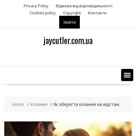
S
Privacy Policy
Відмова від відповідальності
k
Сookies policy
Copyright
Контакти
i
Увійти
p
t
o
jaycutler.com.ua
c
o
n
t
e
n
t
Home
Кохання
Як зберегти кохання на відстані